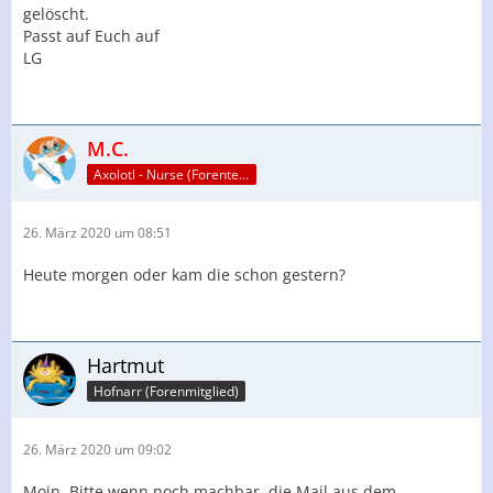
gelöscht.
Passt auf Euch auf
LG
M.C.
Axolotl - Nurse (Forenteam)
26. März 2020 um 08:51
Heute morgen oder kam die schon gestern?
Hartmut
Hofnarr (Forenmitglied)
26. März 2020 um 09:02
Moin. Bitte wenn noch machbar, die Mail aus dem