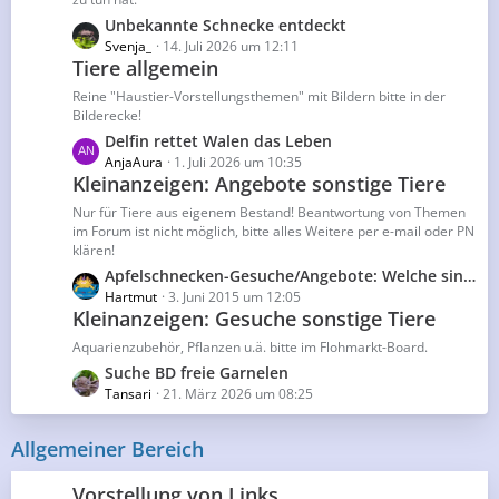
r
e
L
Unbekannte Schnecke entdeckt
ä
B
e
Svenja_
14. Juli 2026 um 12:11
g
e
Tiere allgemein
t
e
i
z
Reine "Haustier-Vorstellungsthemen" mit Bildern bitte in der
t
t
Bilderecke!
r
e
L
Delfin rettet Walen das Leben
ä
B
e
AnjaAura
1. Juli 2026 um 10:35
g
e
Kleinanzeigen: Angebote sonstige Tiere
t
e
i
z
Nur für Tiere aus eigenem Bestand! Beantwortung von Themen
t
t
im Forum ist nicht möglich, bitte alles Weitere per e-mail oder PN
r
klären!
e
ä
B
L
Apfelschnecken-Gesuche/Angebote: Welche sind erlaubt?
g
e
e
Hartmut
3. Juni 2015 um 12:05
e
Kleinanzeigen: Gesuche sonstige Tiere
i
t
t
z
Aquarienzubehör, Pflanzen u.ä. bitte im Flohmarkt-Board.
r
t
L
Suche BD freie Garnelen
ä
e
e
Tansari
21. März 2026 um 08:25
g
B
t
e
e
z
Allgemeiner Bereich
i
t
t
e
Vorstellung von Links
r