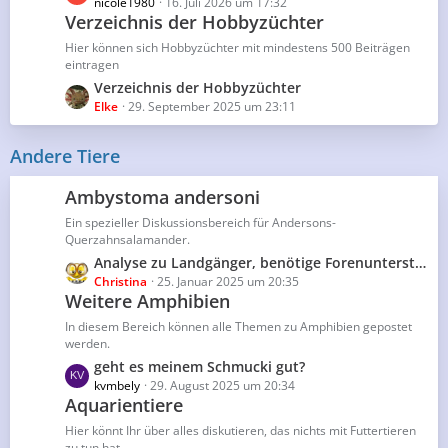
e
nicole1980
16. Juli 2026 um 17:32
g
e
Verzeichnis der Hobbyzüchter
t
e
i
z
Hier können sich Hobbyzüchter mit mindestens 500 Beiträgen
t
t
eintragen
r
e
L
Verzeichnis der Hobbyzüchter
ä
B
e
Elke
29. September 2025 um 23:11
g
e
t
e
i
z
Andere Tiere
t
t
r
e
Ambystoma andersoni
ä
B
g
Ein spezieller Diskussionsbereich für Andersons-
e
Querzahnsalamander.
e
i
L
Analyse zu Landgänger, benötige Forenunterstützung
t
e
Christina
25. Januar 2025 um 20:35
r
Weitere Amphibien
t
ä
z
g
In diesem Bereich können alle Themen zu Amphibien gepostet
t
werden.
e
e
L
geht es meinem Schmucki gut?
B
e
kvmbely
29. August 2025 um 20:34
e
Aquarientiere
t
i
z
Hier könnt Ihr über alles diskutieren, das nichts mit Futtertieren
t
t
zu tun hat.