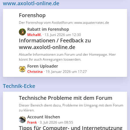
z
www.axolotl-online.de
t
t
r
e
Forenshop
ä
B
g
Der Forenshop vom Axolotlforum: www.aquaterratec.de
e
e
L
Rabatt im Forenshop
i
e
MichaM.
13. Juni 2026 um 12:30
t
Informationen / Feedback zu
t
r
www.axolotl-online.de
z
ä
t
g
Aktuelle Informationen zum Forum und der Homepage. Hier
e
e
könnt Ihr auch Anregungen loswerden.
B
L
Foren Uploader
e
e
Christina
19. Januar 2026 um 17:27
i
t
t
z
Technik-Ecke
r
t
ä
e
Technische Probleme mit dem Forum
g
B
e
Dieser Bereich dient dazu, Probleme im Umgang mit dem Forum
e
zu klären.
i
L
Account löschen
t
e
Frank
3. Juli 2026 um 08:55
r
Tipps für Computer- und Internetnutzung
t
ä