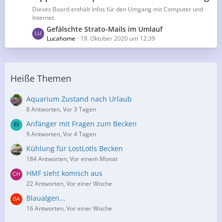
z
g
Dieses Board enthält Infos für den Umgang mit Computer und
t
Internet.
e
e
L
Gefälschte Strato-Mails im Umlauf
B
e
Lucahome
19. Oktober 2020 um 12:39
e
t
i
z
t
t
r
Heiße Themen
e
ä
B
g
e
Aquarium Zustand nach Urlaub
e
i
8 Antworten, Vor 3 Tagen
t
Anfänger mit Fragen zum Becken
r
9 Antworten, Vor 4 Tagen
ä
g
Kühlung für LostLotls Becken
e
184 Antworten, Vor einem Monat
HMF sieht komisch aus
22 Antworten, Vor einer Woche
Blaualgen...
16 Antworten, Vor einer Woche