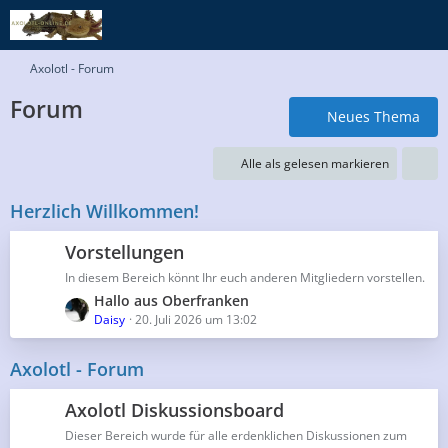
Axolotl - Forum
Forum
Neues Thema
Alle als gelesen markieren
Herzlich Willkommen!
Vorstellungen
In diesem Bereich könnt Ihr euch anderen Mitgliedern vorstellen.
L
Hallo aus Oberfranken
e
Daisy
20. Juli 2026 um 13:02
t
z
Axolotl - Forum
t
e
Axolotl Diskussionsboard
B
Dieser Bereich wurde für alle erdenklichen Diskussionen zum
e