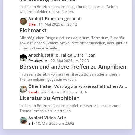
B
ä
In diesem Bereich könnt Ihr neu gefundene Internet-Seiten
e
g
weiterempfehlen und vorstellen.
i
e
L
Axolotl-Experten gesucht
t
e
Elke
11. Mai 2025 um 20:12
r
Flohmarkt
t
ä
z
g
Alle möglichen Dinge rund ums Aquarium, Terrarium, Zubehör
t
sowie Pflanzen. Andere Artikel bitte nicht einstellen, dazu gibt es
e
Ebay und andere Seiten!
e
B
L
Anschlusstülle Hailea Ultra Titan
e
e
Staubwolke
22. Mai 2026 um 07:23
Börsen und andere Treffen zu Amphibien
i
t
t
z
In diesem Bereich können Termine zu Börsen oder anderen
r
t
Treffen bekannt gegeben werden.
ä
e
L
Öffentlicher Vortrag zur wissenschaftlichen Arbeit mit Axolotl & Co
g
B
e
Sarah
25. Oktober 2023 um 18:16
e
e
Literatur zu Amphibien
t
i
z
In diesem Bereich könnt Ihr empfehlenswerte Literatur zum
t
t
Thema "Amphibien" einstellen.
r
e
L
Axolotl Video Arte
ä
B
e
Eri
18. Mai 2025 um 20:02
g
e
t
e
i