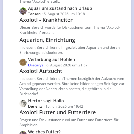
Thema "Axolotl" erstellt.
i
L
Aquarium Zustand nach Urlaub
t
e
Tansari
5. August 2026 um 10:18
r
Axolotl - Krankheiten
t
ä
z
g
Dieser Bereich wurde für Diskussionen zum Thema "Axolotl-
t
Krankheiten" erstellt.
e
e
Aquarien, Einrichtung
B
In diesem Bereich könnt Ihr gezielt über Aquarien und deren
e
Einrichtungen diskutieren.
i
L
Verfärbung auf Höhlen
t
e
Dracarys
6. August 2026 um 21:57
r
Axolotl Aufzucht
t
ä
z
In diesem Bereich können Themen bezüglich der Aufzucht vom
g
t
Axolotl gepostet werden. Bitte keine bilderlastigen Beiträge zur
e
Vorstellung der Nachzuchten posten, die gehören in die
e
Bilderecke!
B
L
Hector sagt Hallo
e
e
DerJentz
15. Juni 2026 um 19:42
i
Axolotl Futter und Futtertiere
t
t
z
r
Fragen und Diskussionen rund um Futter und Futtertiere für
t
ä
Amphibien.
e
g
L
Welches Futter?