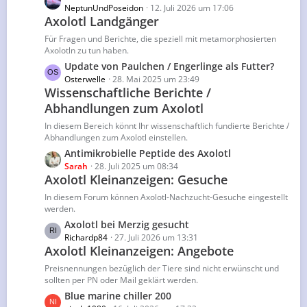
B
e
e
NeptunUndPoseidon
12. Juli 2026 um 17:06
e
Axolotl Landgänger
t
i
z
Für Fragen und Berichte, die speziell mit metamorphosierten
t
t
Axolotln zu tun haben.
r
e
L
Update von Paulchen / Engerlinge als Futter?
ä
B
e
Osterwelle
28. Mai 2025 um 23:49
g
e
Wissenschaftliche Berichte /
t
e
i
Abhandlungen zum Axolotl
z
t
t
In diesem Bereich könnt Ihr wissenschaftlich fundierte Berichte /
r
e
Abhandlungen zum Axolotl einstellen.
ä
B
L
Antimikrobielle Peptide des Axolotl
g
e
e
Sarah
28. Juli 2025 um 08:34
e
i
Axolotl Kleinanzeigen: Gesuche
t
t
z
In diesem Forum können Axolotl-Nachzucht-Gesuche eingestellt
r
t
werden.
ä
e
L
Axolotl bei Merzig gesucht
g
B
e
Richardp84
27. Juli 2026 um 13:31
e
e
Axolotl Kleinanzeigen: Angebote
t
i
z
Preisnennungen bezüglich der Tiere sind nicht erwünscht und
t
t
sollten per PN oder Mail geklärt werden.
r
e
L
Blue marine chiller 200
ä
B