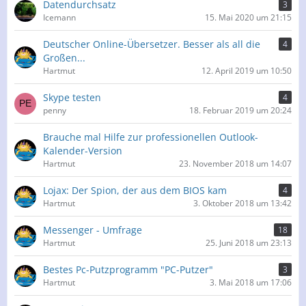
Datendurchsatz
3
Icemann
15. Mai 2020 um 21:15
Deutscher Online-Übersetzer. Besser als all die
4
Großen...
Hartmut
12. April 2019 um 10:50
Skype testen
4
penny
18. Februar 2019 um 20:24
Brauche mal Hilfe zur professionellen Outlook-
Kalender-Version
Hartmut
23. November 2018 um 14:07
Lojax: Der Spion, der aus dem BIOS kam
4
Hartmut
3. Oktober 2018 um 13:42
Messenger - Umfrage
18
Hartmut
25. Juni 2018 um 23:13
Bestes Pc-Putzprogramm "PC-Putzer"
3
Hartmut
3. Mai 2018 um 17:06