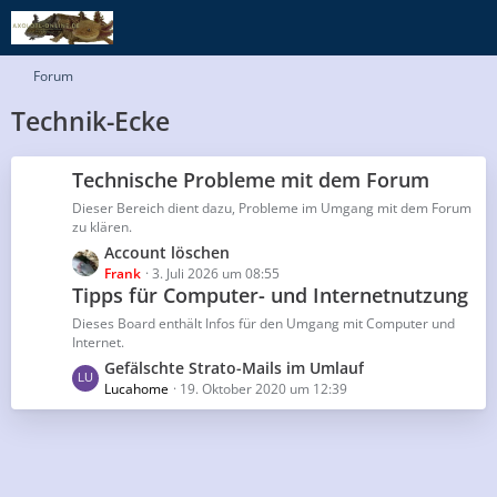
Forum
Technik-Ecke
Technische Probleme mit dem Forum
Dieser Bereich dient dazu, Probleme im Umgang mit dem Forum
zu klären.
L
Account löschen
e
Frank
3. Juli 2026 um 08:55
Tipps für Computer- und Internetnutzung
t
z
Dieses Board enthält Infos für den Umgang mit Computer und
t
Internet.
e
L
Gefälschte Strato-Mails im Umlauf
B
e
Lucahome
19. Oktober 2020 um 12:39
e
t
i
z
t
t
r
e
ä