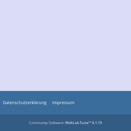
B
g
e
e
i
t
r
ä
g
e
Datenschutzerklärung
Impressum
Community-Software:
WoltLab Suite™ 6.1.15