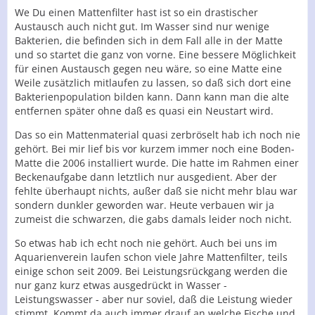
We Du einen Mattenfilter hast ist so ein drastischer
Austausch auch nicht gut. Im Wasser sind nur wenige
Bakterien, die befinden sich in dem Fall alle in der Matte
und so startet die ganz von vorne. Eine bessere Möglichkeit
für einen Austausch gegen neu wäre, so eine Matte eine
Weile zusätzlich mitlaufen zu lassen, so daß sich dort eine
Bakterienpopulation bilden kann. Dann kann man die alte
entfernen später ohne daß es quasi ein Neustart wird.
Das so ein Mattenmaterial quasi zerbröselt hab ich noch nie
gehört. Bei mir lief bis vor kurzem immer noch eine Boden-
Matte die 2006 installiert wurde. Die hatte im Rahmen einer
Beckenaufgabe dann letztlich nur ausgedient. Aber der
fehlte überhaupt nichts, außer daß sie nicht mehr blau war
sondern dunkler geworden war. Heute verbauen wir ja
zumeist die schwarzen, die gabs damals leider noch nicht.
So etwas hab ich echt noch nie gehört. Auch bei uns im
Aquarienverein laufen schon viele Jahre Mattenfilter, teils
einige schon seit 2009. Bei Leistungsrückgang werden die
nur ganz kurz etwas ausgedrückt in Wasser -
Leistungswasser - aber nur soviel, daß die Leistung wieder
stimmt. Kommt da auch immer drauf an welche Fische und