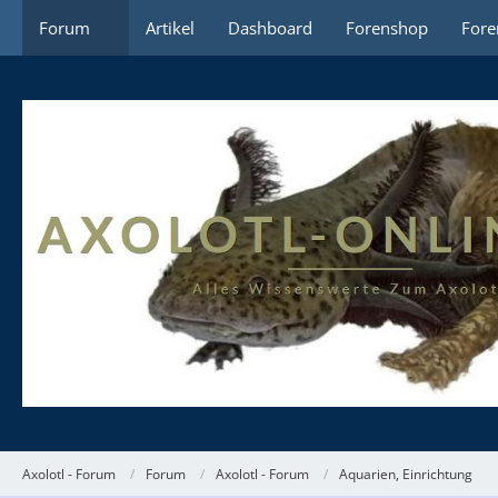
Forum
Artikel
Dashboard
Forenshop
Fore
Axolotl - Forum
Forum
Axolotl - Forum
Aquarien, Einrichtung