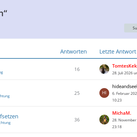
n“
Su
Antworten
Letzte Antwort
TomtesKek
16
ng
28. Juli 2026 
hideandsee
25
6. Februar 20
chtung
10:23
MichaM.
fsetzen
36
28. November
ichtung
23:18