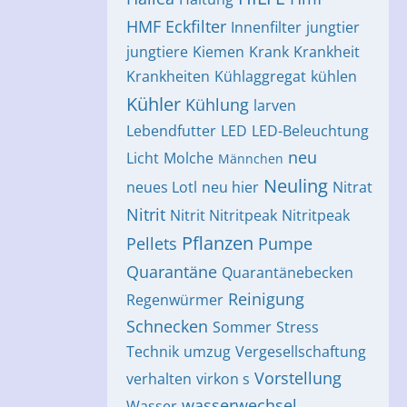
HMF Eckfilter
Innenfilter
jungtier
jungtiere
Kiemen
Krank
Krankheit
Krankheiten
Kühlaggregat
kühlen
Kühler
Kühlung
larven
Lebendfutter
LED
LED-Beleuchtung
neu
Licht
Molche
Männchen
Neuling
neues Lotl
neu hier
Nitrat
Nitrit
Nitrit Nitritpeak
Nitritpeak
Pflanzen
Pellets
Pumpe
Quarantäne
Quarantänebecken
Reinigung
Regenwürmer
Schnecken
Sommer
Stress
Technik
umzug
Vergesellschaftung
Vorstellung
verhalten
virkon s
wasserwechsel
Wasser