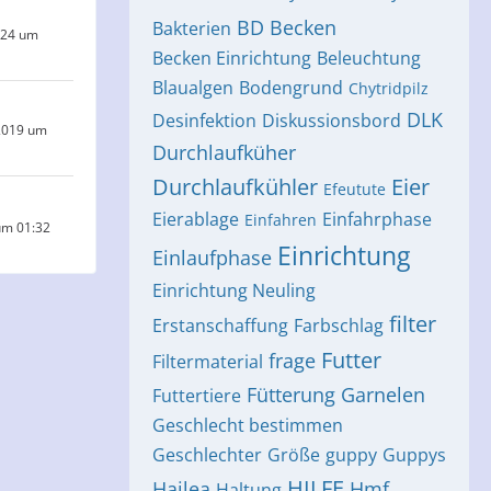
BD
Becken
Bakterien
024 um
Becken Einrichtung
Beleuchtung
Blaualgen
Bodengrund
Chytridpilz
DLK
Desinfektion
Diskussionsbord
2019 um
Durchlaufküher
Durchlaufkühler
Eier
Efeutute
Eierablage
Einfahrphase
Einfahren
um 01:32
Einrichtung
Einlaufphase
Einrichtung Neuling
filter
Erstanschaffung
Farbschlag
Futter
frage
Filtermaterial
Fütterung
Garnelen
Futtertiere
Geschlecht bestimmen
Geschlechter
Größe
guppy
Guppys
HILFE
Hailea
Hmf
Haltung