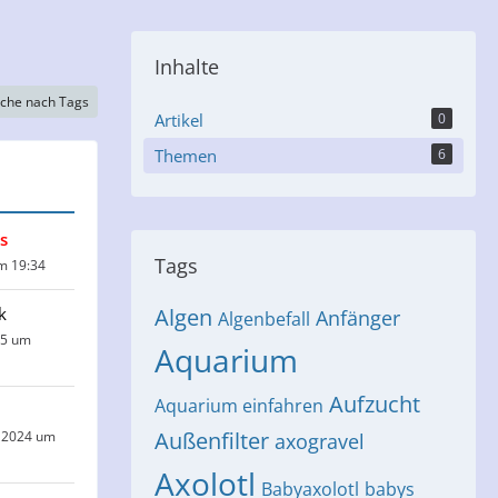
Inhalte
che nach Tags
Artikel
0
Themen
6
s
Tags
um 19:34
k
Algen
Anfänger
Algenbefall
25 um
Aquarium
Aufzucht
Aquarium einfahren
Außenfilter
 2024 um
axogravel
Axolotl
Babyaxolotl
babys