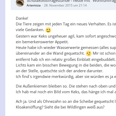
Schulaxolotlfragestunde - heute mit "Wohlfühlfr
Artemisia
28. November 2015 um 21:14
Danke!
Die Tiere zeigen mit jeden Tag ein neues Verhalten. Es
viele Gedanken.
Gestern war Keks ungeheuer agil, kam sofort angeschwom
ein bemerkenswerter Appetit.
Heute habe ich wieder Wasserwerte gemessen (alles sup
übereinander an die Wand gequetscht.
Mir ist schon
entfernt hab ich ein relativ großes Einblatt eingebudde
Lichts kam ein bisschen Bewegung in die beiden, die wol
an der Stelle, quetschte sich der andere darunter.
Ich find`s irgendwie merkwürdig, aber sie würden es ja
Die Außenkiemen bleiben so. Die stehen nach oben und a
Ich hab mal noch ein Bild vom Keks, das hänge ich mal 
Ach ja. Und als Ohnezahn so an die Scheibe gequetscht 
Kloakenöffung? Sieht die bei Wildlingen weiß aus?