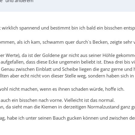
age" und anderem
 ist wirklich spannend und bestimmt bin ich bald ein bisschen en
men, als ich kam, schwamm quer durch`s Becken, zeigte sehr viel 
er Werte), da ist der Goldene gar nicht aus seiner Höhle gekom
 aufgefallen, dass diese Ecke ungemein beliebt ist. Etwa drei bi
lt. Genau zwischen Einblatt und Scheibe liegen die ganz gerne und
lten aber echt nicht von dieser Stelle weg, sondern haben sich 
 wohl nicht machen, wenn es ihnen schaden würde, hoffe ich.
uch ein bisschen nach vorne. Vielleicht ist das normal.
an, da sieht man die Kiemen in derzeitigen Normalzustand ganz gu
lag, habe ich unter seinen Bauch gucken können und zwischen den