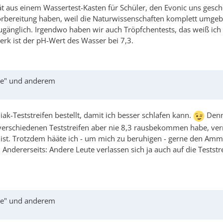
ät aus einem Wassertest-Kasten für Schüler, den Evonic uns geschenk
Vorbereitung haben, weil die Naturwissenschaften komplett umgeb
ugänglich. Irgendwo haben wir auch Tröpfchentests, das weiß ich 
rk ist der pH-Wert des Wasser bei 7,3.
age" und anderem
k-Teststreifen bestellt, damit ich besser schlafen kann.
Denn 
 verschiedenen Teststreifen aber nie 8,3 rausbekommen habe, verm
stiert ist. Trotzdem hääte ich - um mich zu beruhigen - gerne den
. Andererseits: Andere Leute verlassen sich ja auch auf die Testst
age" und anderem