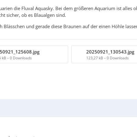
arien die Fluval Aquasky. Bei dem größeren Aquarium ist alles oka
cht sicher, ob es Blaualgen sind.
sich Blässchen und gerade diese Braunen auf der einen Höhle lasse
50921_125608.jpg
20250921_130543.jpg
5 kB – 0 Downloads
123,27 kB – 0 Downloads