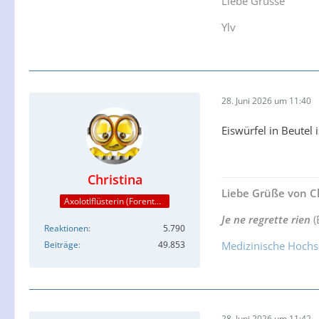
Liebe Grüsse
Ylv
28. Juni 2026 um 11:40
Eiswürfel in Beutel i
Christina
Liebe Grüße von Ch
Axolotlflüsterin (Forenteam)
Je ne regrette rien
(
Reaktionen
5.790
Beiträge
49.853
Medizinische Hochs
28. Juni 2026 um 11:42