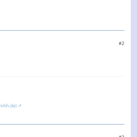
#2
(mhh.de)
#3