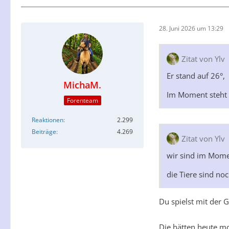
28. Juni 2026 um 13:29
Zitat von Ylv
Er stand auf 26°,
MichaM.
Im Moment steht 
Forenteam
Reaktionen
2.299
Beiträge
4.269
Zitat von Ylv
wir sind im Mome
die Tiere sind noc
Du spielst mit der 
Die hätten heute mo