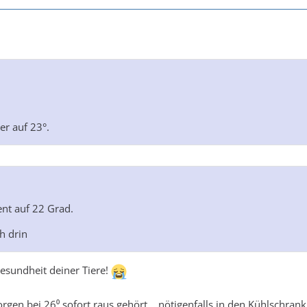
er auf 23°.
nt auf 22 Grad.
h drin
Gesundheit deiner Tiere!
rgen bei 26⁰ sofort raus gehört... nötigenfalls in den Kühlschran