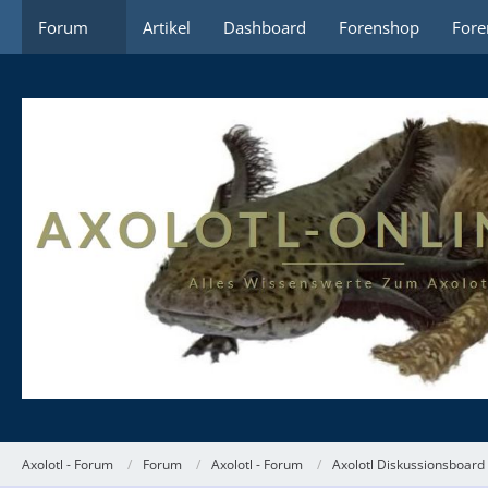
Forum
Artikel
Dashboard
Forenshop
Fore
Axolotl - Forum
Forum
Axolotl - Forum
Axolotl Diskussionsboard