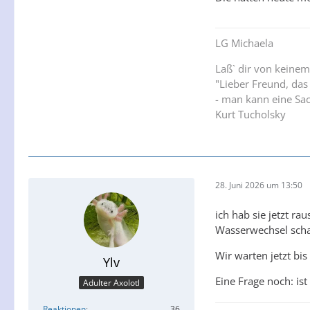
LG Michaela
Laß` dir von keinem
"Lieber Freund, das
- man kann eine Sac
Kurt Tucholsky
28. Juni 2026 um 13:50
ich hab sie jetzt r
Wasserwechsel scha
Wir warten jetzt bis 
Ylv
Eine Frage noch: ist
Adulter Axolotl
Reaktionen
36