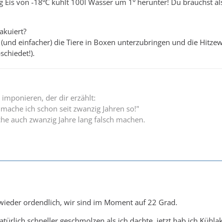
1kg Eis von -18⁰C kühlt 100l Wasser um 1⁰ herunter! Du brauchst a
akuiert?
r (und einfacher) die Tiere in Boxen unterzubringen und die Hitze
schiedet!).
 imponieren, der dir erzählt:
 mache ich schon seit zwanzig Jahren so!"
he auch zwanzig Jahre lang falsch machen.
 wieder ordendlich, wir sind im Moment auf 22 Grad.
atürlich schneller geschmolzen als ich dachte, jetzt hab ich Kühla