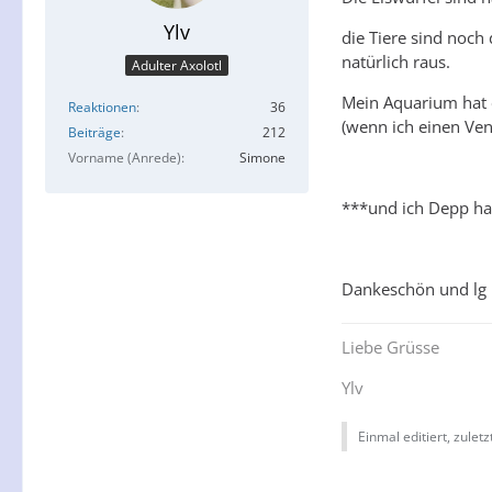
Ylv
die Tiere sind noch
natürlich raus.
Adulter Axolotl
Mein Aquarium hat e
Reaktionen
36
(wenn ich einen Ven
Beiträge
212
Vorname (Anrede)
Simone
***und ich Depp hab
Dankeschön und lg
Liebe Grüsse
Ylv
Einmal editiert, zulet