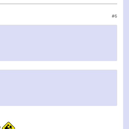
#6
k!