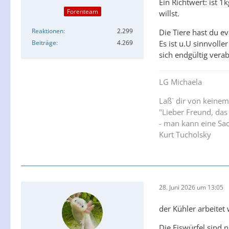
Ein Richtwert: ist 
Forenteam
willst.
Reaktionen
2.299
Die Tiere hast du ev
Beiträge
4.269
Es ist u.U sinnvolle
sich endgültig verab
LG Michaela
Laß` dir von keinem
"Lieber Freund, das
- man kann eine Sac
Kurt Tucholsky
28. Juni 2026 um 13:05
der Kühler arbeitet
Die Eiswürfel sind n