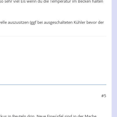
lso sehr viel Eis wenn du die Temperatur im Becken halten
welle auszusitzen (ggf bei ausgeschalteten Kühler bevor der
#5
kkus in Beuteln drin. Neue Eiswürfel sind in der Mache.