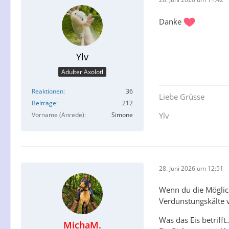
Danke
Ylv
Adulter Axolotl
Reaktionen
36
Liebe Grüsse
Beiträge
212
Vorname (Anrede)
Simone
Ylv
28. Juni 2026 um 12:51
Wenn du die Möglich
Verdunstungskälte vi
Was das Eis betrifft.
MichaM.