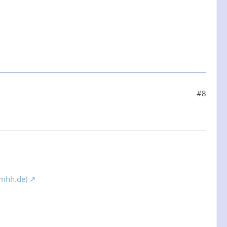
#8
(mhh.de)