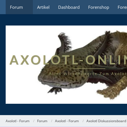
Forum
Artikel
Dashboard
Forenshop
Fore
Axolotl - Forum
Forum
Axolotl - Forum
Axolotl Diskussionsboard