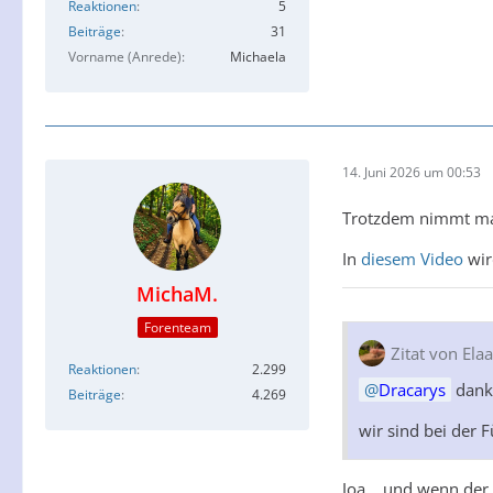
Reaktionen
5
Beiträge
31
Vorname (Anrede)
Michaela
14. Juni 2026 um 00:53
Trotzdem nimmt man
In
diesem Video
wir
MichaM.
Forenteam
Zitat von Ela
Reaktionen
2.299
Dracarys
dank
Beiträge
4.269
wir sind bei der 
Joa... und wenn de