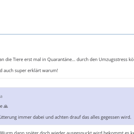
 die Tiere erst mal in Quarantäne... durch den Umzugsstress kö
d auch super erklärt warum!
aa
e 🙏
Fütterung immer dabei und achten drauf das alles gegessen wird.
r Wurm dann später doch wieder ausgespuckt wird bekommt es kei