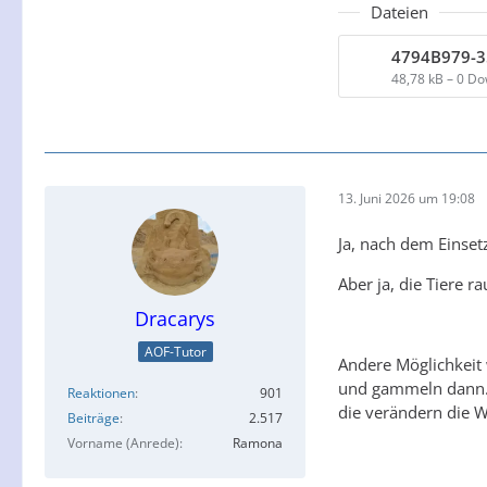
Dateien
48,78 kB – 0 D
13. Juni 2026 um 19:08
Ja, nach dem Einset
Aber ja, die Tiere r
Dracarys
AOF-Tutor
Andere Möglichkeit
und gammeln dann. A
Reaktionen
901
die verändern die W
Beiträge
2.517
Vorname (Anrede)
Ramona