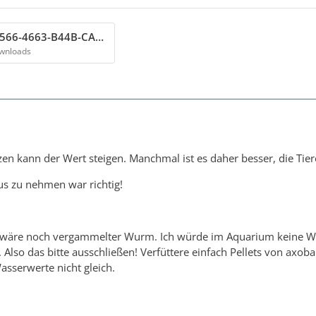
4794B979-3566-4663-B44B-CADC4AAB36F8.jpg
ownloads
zen kann der Wert steigen. Manchmal ist es daher besser, die Tie
aus zu nehmen war richtig!
 wäre noch vergammelter Wurm. Ich würde im Aquarium keine Wür
lso das bitte ausschließen! Verfüttere einfach Pellets von axoba
asserwerte nicht gleich.