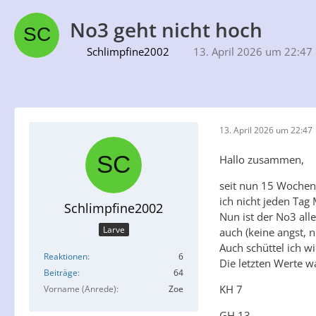
No3 geht nicht hoch
Schlimpfine2002
13. April 2026 um 22:47
13. April 2026 um 22:47
Hallo zusammen,
seit nun 15 Wochen 
ich nicht jeden Tag
Schlimpfine2002
Nun ist der No3 all
Larve
auch (keine angst, 
Auch schüttel ich w
Reaktionen
6
Die letzten Werte w
Beiträge
64
KH 7
Vorname (Anrede)
Zoe
GH 13