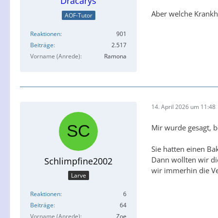
Dracarys
Aber welche Krankhe
AOF-Tutor
Reaktionen
901
Beiträge
2.517
Vorname (Anrede)
Ramona
14. April 2026 um 11:48
Mir wurde gesagt, be
Sie hatten einen Ba
Dann wollten wir di
Schlimpfine2002
wir immerhin die Ve
Larve
Reaktionen
6
Beiträge
64
Vorname (Anrede)
Zoe