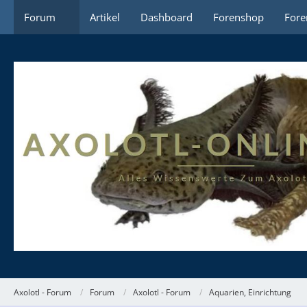
Forum
Artikel
Dashboard
Forenshop
Fore
Axolotl - Forum
Forum
Axolotl - Forum
Aquarien, Einrichtung