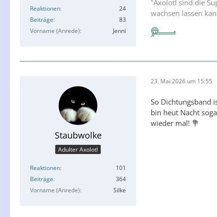
"Axolotl sind die 
Reaktionen
24
wachsen lassen kan
Beiträge
83
Vorname (Anrede)
Jenni
23. Mai 2026 um 15:55
So Dichtungsband ist
bin heut Nacht soga
wieder mal! 💐
Staubwolke
Adulter Axolotl
Reaktionen
101
Beiträge
364
Vorname (Anrede)
Silke