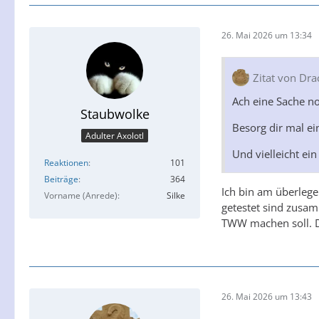
26. Mai 2026 um 13:34
Zitat von Dra
Ach eine Sache no
Staubwolke
Besorg dir mal e
Adulter Axolotl
Und vielleicht ei
Reaktionen
101
Beiträge
364
Ich bin am überlege
Vorname (Anrede)
Silke
getestet sind zusamm
TWW machen soll. D
26. Mai 2026 um 13:43