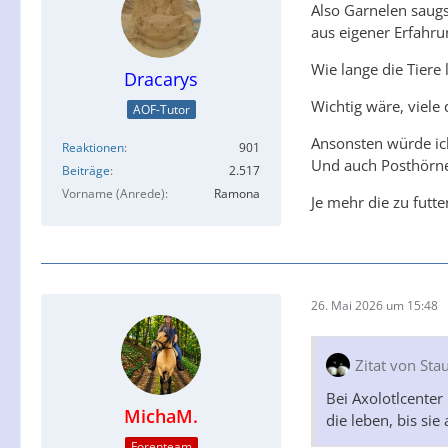
Also Garnelen saugs
aus eigener Erfahru
Wie lange die Tiere
Dracarys
Wichtig wäre, viele
AOF-Tutor
Ansonsten würde ich
Reaktionen
901
Und auch Posthörne
Beiträge
2.517
Vorname (Anrede)
Ramona
Je mehr die zu futt
26. Mai 2026 um 15:48
Zitat von St
Bei Axolotlcenter
MichaM.
die leben, bis sie
Forenteam