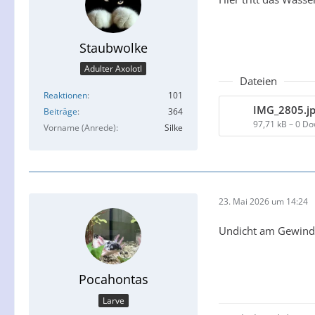
Staubwolke
Adulter Axolotl
Dateien
Reaktionen
101
IMG_2805.j
Beiträge
364
97,71 kB – 0 D
Vorname (Anrede)
Silke
23. Mai 2026 um 14:24
Undicht am Gewinde
Pocahontas
Larve