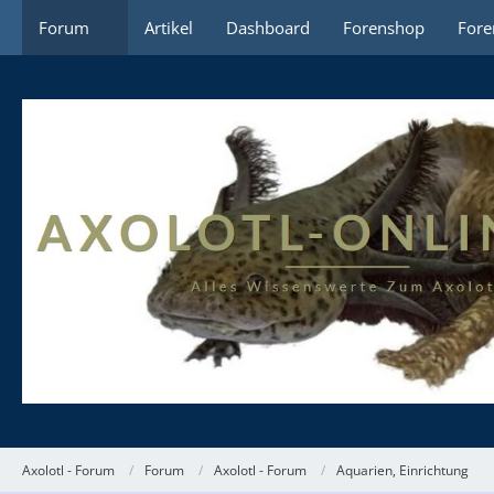
Forum
Artikel
Dashboard
Forenshop
Fore
Axolotl - Forum
Forum
Axolotl - Forum
Aquarien, Einrichtung