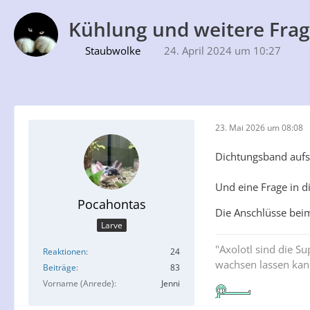
Kühlung und weitere Frag
Staubwolke
24. April 2024 um 10:27
23. Mai 2026 um 08:08
Dichtungsband aufs
Und eine Frage in d
Pocahontas
Die Anschlüsse beim
Larve
"Axolotl sind die 
Reaktionen
24
wachsen lassen kan
Beiträge
83
Vorname (Anrede)
Jenni