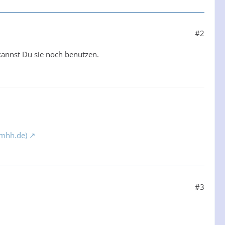
#2
kannst Du sie noch benutzen.
(mhh.de)
#3