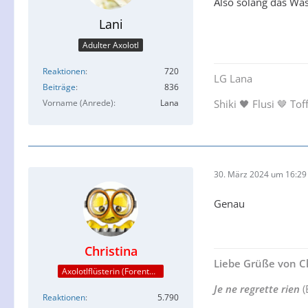
Also solang das Was
Lani
Adulter Axolotl
Reaktionen
720
LG Lana
Beiträge
836
Vorname (Anrede)
Lana
Shiki 🖤 Flusi 🤎 Tof
30. März 2024 um 16:29
Genau
Christina
Liebe Grüße von Ch
Axolotlflüsterin (Forenteam)
Je ne regrette rien
(
Reaktionen
5.790