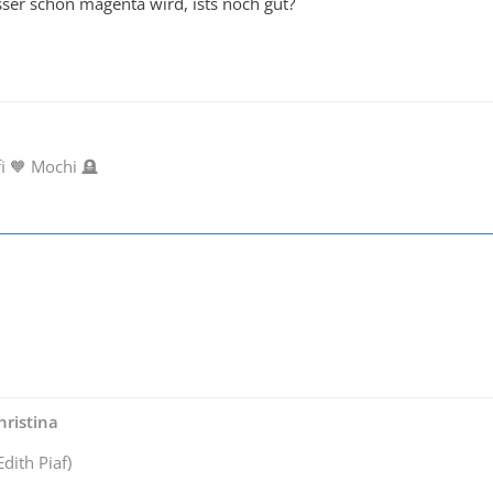
ser schön magenta wird, ists noch gut?
fi 🧡 Mochi 🪦
ristina
Edith Piaf)