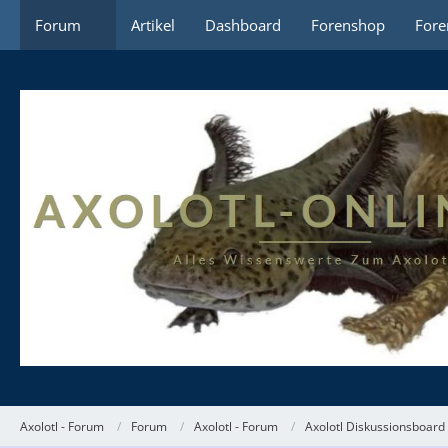
Forum
Artikel
Dashboard
Forenshop
Fore
Axolotl - Forum
Forum
Axolotl - Forum
Axolotl Diskussionsboard