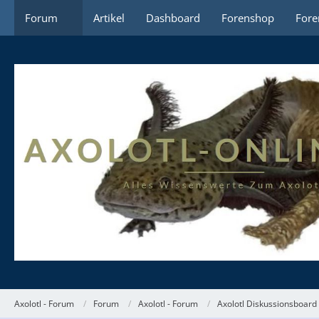
Forum
Artikel
Dashboard
Forenshop
Fore
Axolotl - Forum
Forum
Axolotl - Forum
Axolotl Diskussionsboard