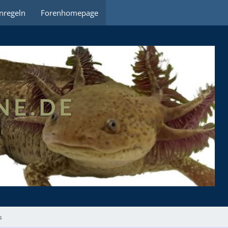
nregeln
Forenhomepage
s