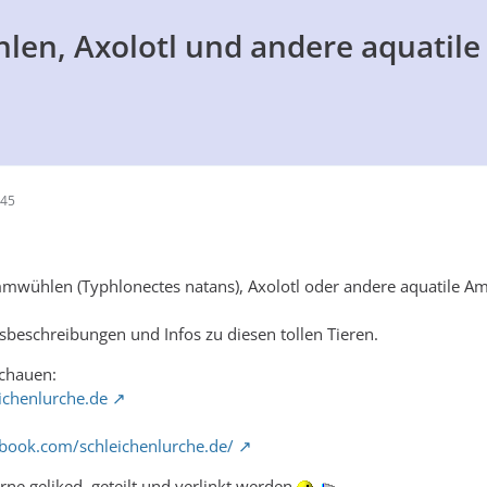
n, Axolotl und andere aquatile
:45
mwühlen (Typhlonectes natans), Axolotl oder andere aquatile Am
gsbeschreibungen und Infos zu diesen tollen Tieren.
schauen:
ichenlurche.de
book.com/schleichenlurche.de/
rne geliked, geteilt und verlinkt werden