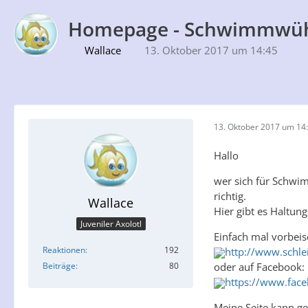
Homepage - Schwimmwühle
Wallace
13. Oktober 2017 um 14:45
13. Oktober 2017 um 14
Hallo
wer sich für Schwim
richtig.
Wallace
Hier gibt es Haltun
Juveniler Axolotl
Einfach mal vorbei
Reaktionen
192
http://www.schle
Beiträge
80
oder auf Facebook:
https://www.face
Meine Seite kann ge