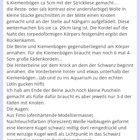
6 Kiemenbögen ca 5cm mit der Strickliese gemacht....
die Reste- oder (als kontrast eine andersfarbige) Wolle in
kleine Stücke geschnitten in der Mitte einen Knoten
gemacht und an der Stelle auf Nähgarn aufgefädelt. Diese
weitermachen bis sie ca. 20cm lang ist. Die Kordel auf die
Naht des torpedoförmigen Körpers festgenäht ergibt den
Rückenkamm.
Die Beine und Kiemenbögen gegenüberliegend am Körper
annähen. Für die Kiemenbögen braucht man noch 6 mal 4-
5cm große Fädenkordeln...
Die Hinterbeine vor dem Knick an dem der Schwanz beginnt
annähen, die Vorderbeine hinter und etwas unterhalb der
Kiemenbögen...(ab und zu ins Aquarium zu den echten
Lotln gucken hilft)
Ich hab am Ende der Beine auch noch kleine Puscheln
gemacht als Füße dafür braucht es aber jeweils nur 3-4 der
Fäden mit Knoten.
Die Augen:
Aus Fimo (ofenhärtende Modelliermasse)
Nachtleuchtfarben (Floreszent) Weiße Halbkugeln geformt
eine kleinere Kugel schwarz mittig dort reingedrückt und
eine winzige Kugel weiß als Lichtpunkt in das Schwarz