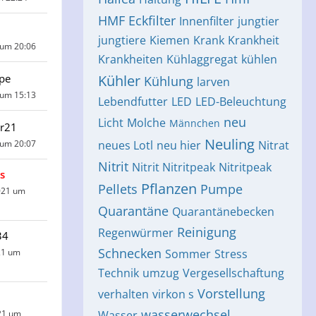
HMF Eckfilter
Innenfilter
jungtier
jungtiere
Kiemen
Krank
Krankheit
 um 20:06
Krankheiten
Kühlaggregat
kühlen
pe
Kühler
Kühlung
larven
 um 15:13
Lebendfutter
LED
LED-Beleuchtung
neu
Licht
Molche
Männchen
r21
Neuling
 um 20:07
neues Lotl
neu hier
Nitrat
Nitrit
Nitrit Nitritpeak
Nitritpeak
s
Pflanzen
Pellets
Pumpe
021 um
Quarantäne
Quarantänebecken
Reinigung
Regenwürmer
34
Schnecken
21 um
Sommer
Stress
Technik
umzug
Vergesellschaftung
Vorstellung
verhalten
virkon s
wasserwechsel
21 um
Wasser