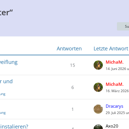
er“
Su
Antworten
Letzte Antwort
weiflung
MichaM.
15
14. Juni 2026 
r und
MichaM.
6
16. März 2026
tung
Dracarys
1
tung
29. Juli 2025 
instalieren?
Axo20