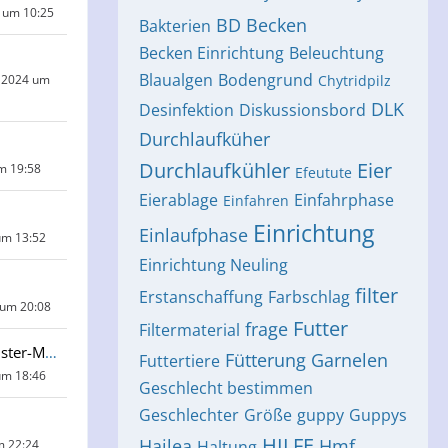
 um 10:25
BD
Becken
Bakterien
Becken Einrichtung
Beleuchtung
Blaualgen
Bodengrund
 2024 um
Chytridpilz
DLK
Desinfektion
Diskussionsbord
Durchlaufküher
Durchlaufkühler
Eier
um 19:58
Efeutute
Eierablage
Einfahrphase
Einfahren
Einrichtung
Einlaufphase
um 13:52
Einrichtung Neuling
filter
Erstanschaffung
Farbschlag
 um 20:08
Futter
frage
Filtermaterial
Wassermonster-Mama
Fütterung
Garnelen
Futtertiere
um 18:46
Geschlecht bestimmen
Geschlechter
Größe
guppy
Guppys
HILFE
Hailea
Hmf
m 22:24
Haltung