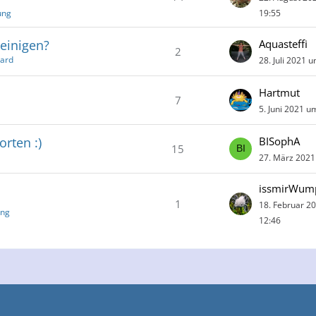
ung
19:55
reinigen?
Aquasteffi
2
oard
28. Juli 2021 
Hartmut
7
5. Juni 2021 u
orten :)
BISophA
15
27. März 2021
issmirWum
1
18. Februar 2
ung
12:46