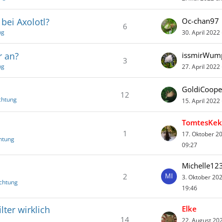
bei Axolotl?
Oc-chan97
6
ng
30. April 2022
r an?
issmirWum
3
ng
27. April 2022
GoldiCoope
12
chtung
15. April 2022
TomtesKek
1
17. Oktober 2
chtung
09:27
Michelle12
2
3. Oktober 20
ichtung
19:46
ter wirklich
Elke
14
22. August 20