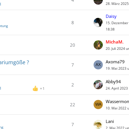
4
g
28. März 2025
Daisy
8
15. Dezember
htung
18:38
MichaM.
20
20. Juli 2024 
uariumgöße ?
Axoma79
7
19. Mai 2023 
Abby94
2
g
24. April 2023
1
22
10. Mai 2022 
Lani
7
ung
2. Mai 2022 u