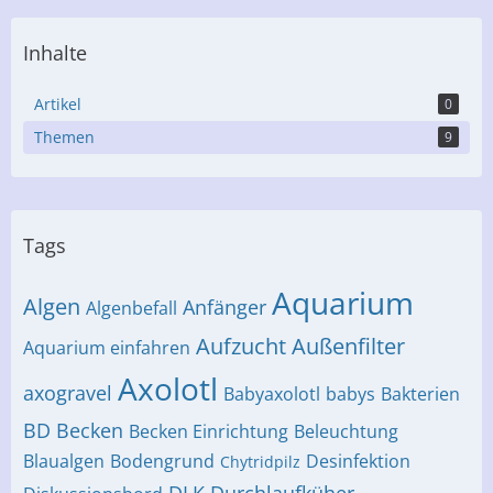
Inhalte
Artikel
0
Themen
9
Tags
Aquarium
Algen
Anfänger
Algenbefall
Aufzucht
Außenfilter
Aquarium einfahren
Axolotl
axogravel
Babyaxolotl
babys
Bakterien
BD
Becken
Becken Einrichtung
Beleuchtung
Blaualgen
Bodengrund
Desinfektion
Chytridpilz