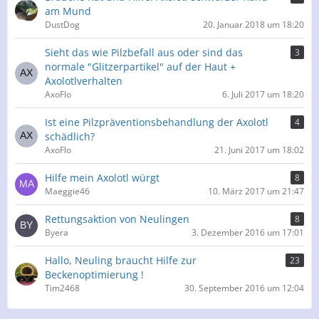
am Mund
DustDog
20. Januar 2018 um 18:20
Sieht das wie Pilzbefall aus oder sind das
3
normale "Glitzerpartikel" auf der Haut +
Axolotlverhalten
AxoFlo
6. Juli 2017 um 18:20
Ist eine Pilzpräventionsbehandlung der Axolotl
4
schädlich?
AxoFlo
21. Juni 2017 um 18:02
Hilfe mein Axolotl würgt
8
Maeggie46
10. März 2017 um 21:47
Rettungsaktion von Neulingen
8
Byera
3. Dezember 2016 um 17:01
Hallo, Neuling braucht Hilfe zur
23
Beckenoptimierung !
Tim2468
30. September 2016 um 12:04