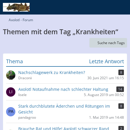
Axolotl - Forum
Themen mit dem Tag „Krankheiten“
Suche nach Tags
Thema
Letzte Antwort
Nachschlagewerk zu Krankheiten?
8
Draconii
30. Juni 2021 um 16:15
Axolotl Notaufnahme nach schlechter Haltung
14
lisele
5. August 2019 um 00:52
Stark durchblutete Äderchen und Rötungen im
8
Gesicht
pandagroo
1. Mai 2019 um 14:48
Brauche Rat und Hilfe! Axolotl schwarzer Rand
2