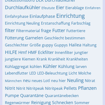
DLK
Durchlaufküher
Diskussionsbord
Durchlaufkühler
Eier
Eierablage
Efeutute
Einfahren
Einrichtung
Einlaufphase
Einfahrphase
Einrichtung Neuling
Erstanschaffung
Farbschlag
filter
Futter
frage
Filtermaterial
Futtertiere
Fütterung
Garnelen
Geschlecht bestimmen
Hailea
Geschlechter
Größe
guppy
Guppys
Haltung
HILFE
Hmf
HMF Eckfilter
Innenfilter
jungtier
jungtiere
Kiemen
Krank
Krankheit
Krankheiten
Kühler
Kühlung
Kühlaggregat
kühlen
larven
Lebendfutter
LED
LED-Beleuchtung
Licht
Molche
Neuling
neu
neues Lotl
neu hier
Nitrat
Männchen
Pflanzen
Nitrit
Pellets
Nitrit Nitritpeak
Nitritpeak
Pumpe
Quarantäne
Quarantänebecken
Reinigung
Schnecken
Regenwürmer
Sommer